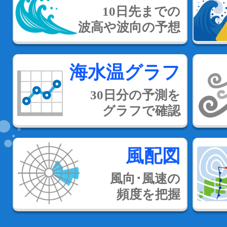
10日先までの
波高や波向の予想
海水温グラフ
30日分の予測を
グラフで確認
風配図
風向･風速の
頻度を把握