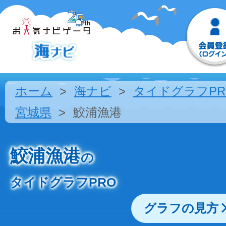
ホーム
海ナビ
タイドグラフPR
宮城県
鮫浦漁港
鮫浦漁港
の
タイドグラフPRO
グラフの見方