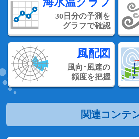
海水温グラフ
30日分の予測を
グラフで確認
風配図
風向･風速の
頻度を把握
関連コンテ