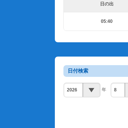
日の出
05:40
日付検索
年