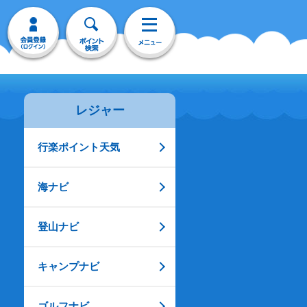
レジャー
行楽ポイント天気
海ナビ
登山ナビ
キャンプナビ
ゴルフナビ