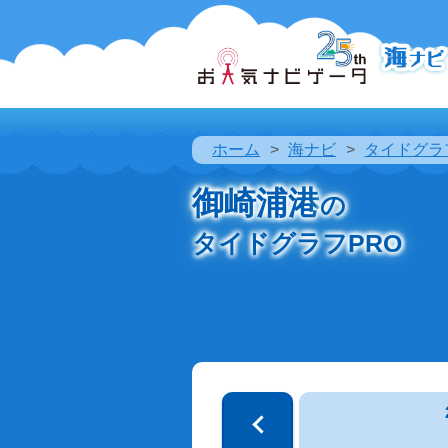
ホーム
海ナビ
タイドグラ
御崎浦港
の
タイドグラフPRO