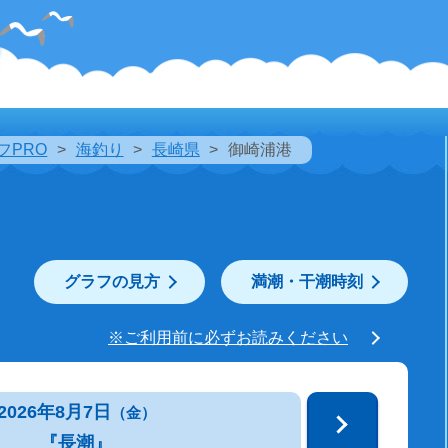
フPRO
海釣り
長崎県
御崎浦港
グラフの見方
満潮・干潮時刻
※ご利用前に必ずお読みください
2026年8月7日
（金）
『長潮』