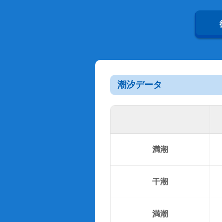
潮汐データ
満潮
干潮
満潮