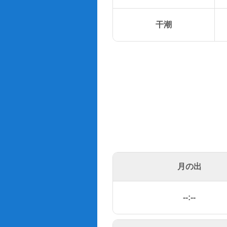
干潮
月の出
--:--