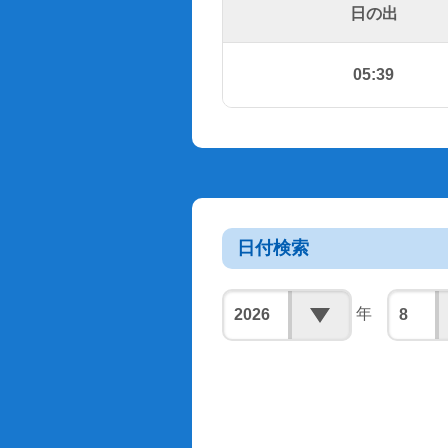
日の出
05:39
日付検索
年