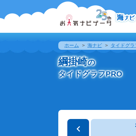
ホーム
海ナビ
タイドグラ
綱掛崎
の
タイドグラフPRO