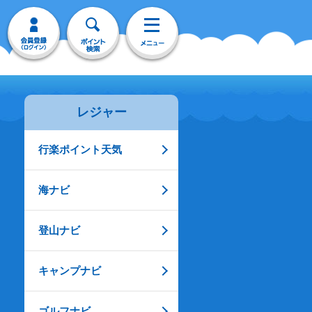
レジャー
行楽ポイント天気
海ナビ
登山ナビ
キャンプナビ
ゴルフナビ