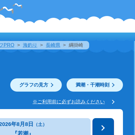
フPRO
海釣り
長崎県
綱掛崎
グラフの見方
満潮・干潮時刻
※ご利用前に必ずお読みください
2026年8月8日
（土）
『若潮』