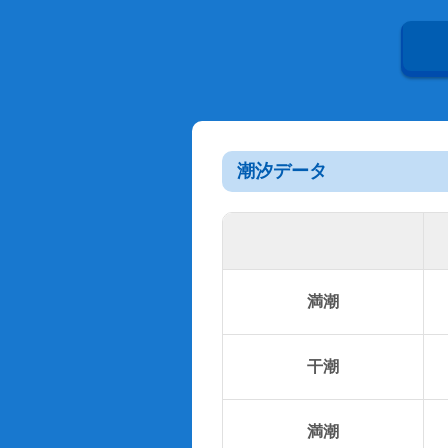
潮汐データ
満潮
干潮
満潮