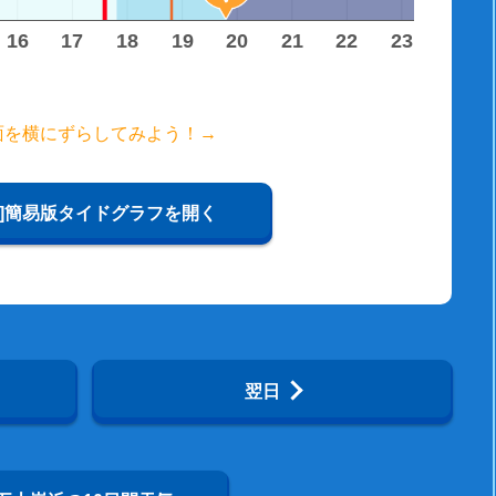
16
17
18
19
20
21
22
23
24
面を横にずらしてみよう！→
W]簡易版タイドグラフを開く
翌日