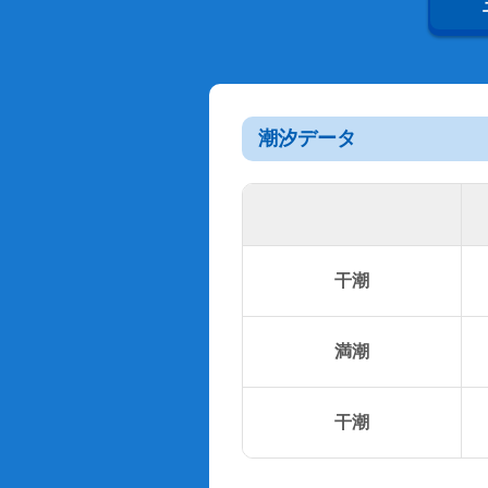
潮汐データ
干潮
満潮
干潮