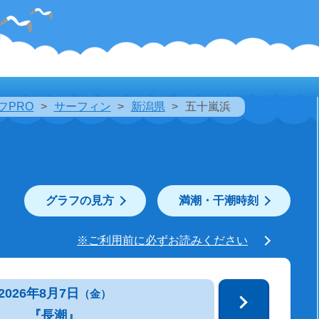
フPRO
サーフィン
新潟県
五十嵐浜
グラフの見方
満潮・干潮時刻
※ご利用前に必ずお読みください
2026年8月7日
（金）
『長潮』