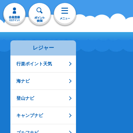
レジャー
行楽ポイント天気
海ナビ
登山ナビ
キャンプナビ
ゴルフナビ