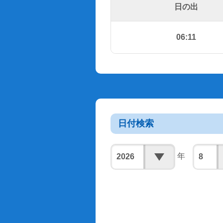
日の出
06:11
日付検索
年