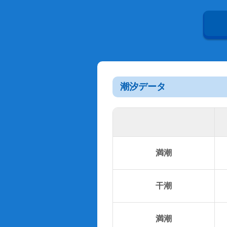
潮汐データ
満潮
干潮
満潮