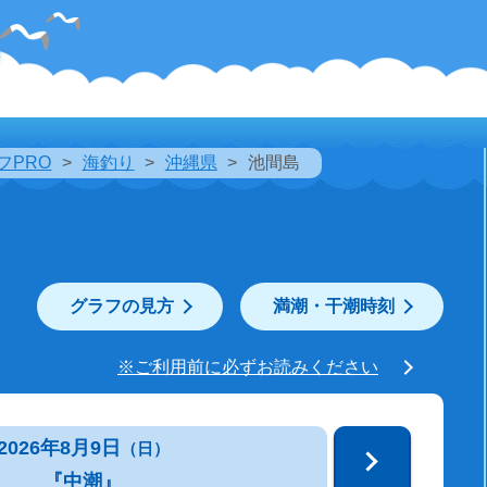
フPRO
海釣り
沖縄県
池間島
グラフの見方
満潮・干潮時刻
※ご利用前に必ずお読みください
2026年8月9日
（日）
『中潮』