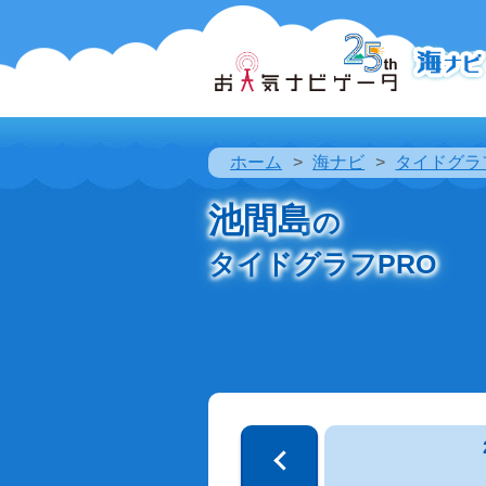
ホーム
海ナビ
タイドグラ
池間島
の
タイドグラフPRO