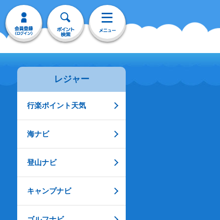
レジャー
行楽ポイント天気
海ナビ
登山ナビ
キャンプナビ
ゴルフナビ