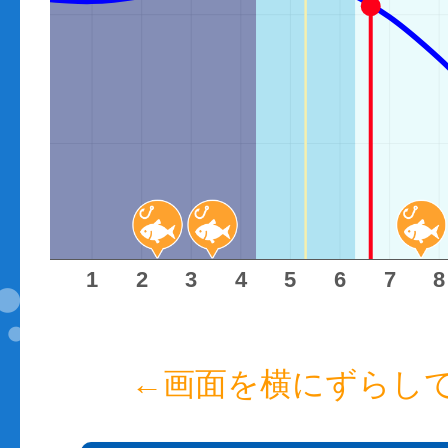
100
50
間
0
1
2
3
4
5
6
7
8
←画面を横にずらし