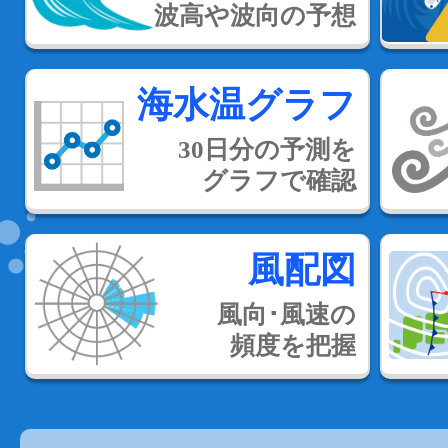
波高や波向の予想
海水温グラフ
30日分の予測を
グラフで確認
風配図
風向･風速の
頻度を把握