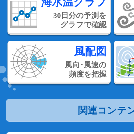
海水温グラフ
30日分の予測を
グラフで確認
風配図
風向･風速の
頻度を把握
関連コンテ