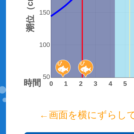
潮位（cm）
150
100
50
時間
0
1
2
3
4
5
←画面を横にずらし