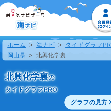
ホーム
海ナビ
タイドグラフPR
岡山県
北興化学裏
北興化学裏
の
タイドグラフPRO
グラフの見方