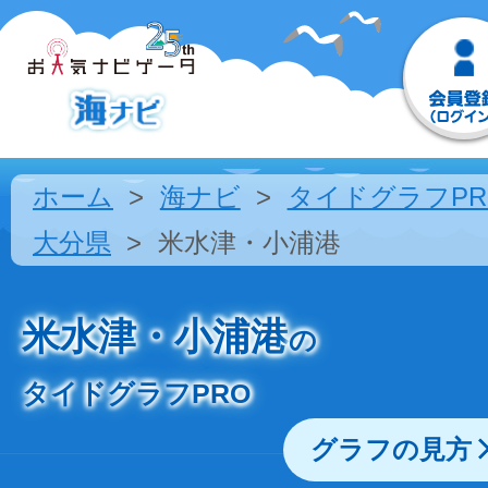
ホーム
海ナビ
タイドグラフPR
大分県
米水津・小浦港
米水津・小浦港
の
タイドグラフPRO
グラフの見方