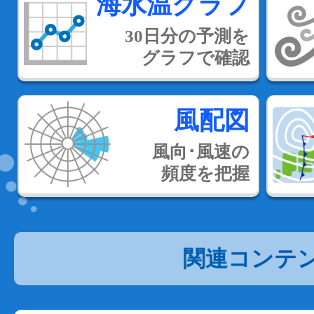
海水温グラフ
30日分の予測を
グラフで確認
風配図
風向･風速の
頻度を把握
関連コンテ