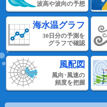
波高や波向の予想
海水温グラフ
30日分の予測を
グラフで確認
風配図
風向･風速の
頻度を把握