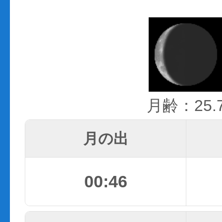
月齢：25.
月の出
00:46