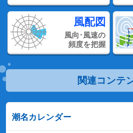
風配図
風向･風速の
頻度を把握
関連コンテ
潮名カレンダー