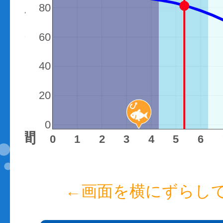
潮位（cm）
80
60
40
20
0
時間
0
1
2
3
4
5
6
←画面を横にずらし