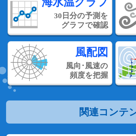
海水温グラフ
30日分の予測を
グラフで確認
風配図
風向･風速の
頻度を把握
関連コンテ