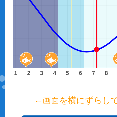
0
0
0
0
0
1
2
3
4
5
6
7
8
←画面を横にずらし