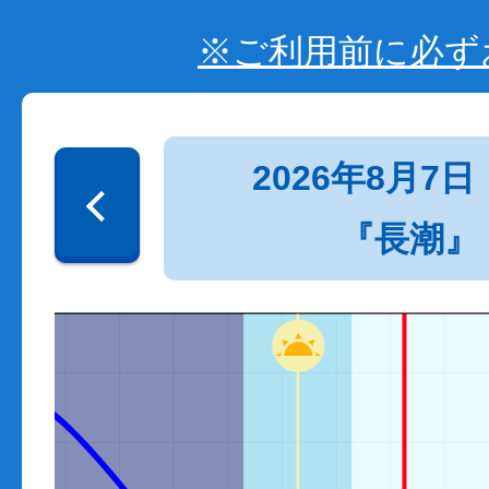
※ご利用前に必ず
2026年8月7日
『長潮』
0
0