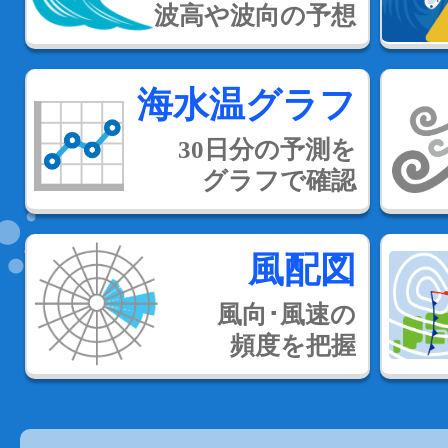
波高や波向の予想
海水温グラフ
30日分の予測を
グラフで確認
風配図
風向･風速の
頻度を把握