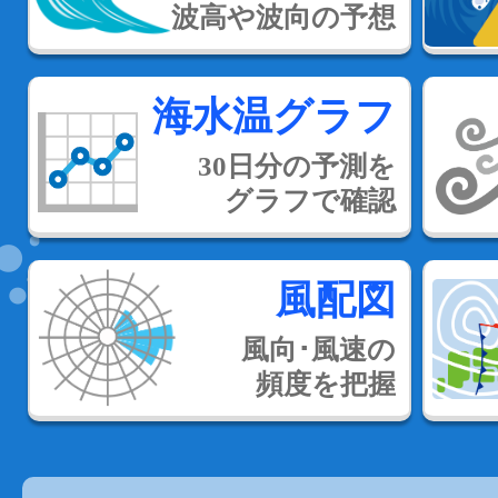
波高や波向の予想
海水温グラフ
30日分の予測を
グラフで確認
風配図
風向･風速の
頻度を把握