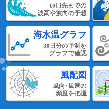
10日先までの
波高や波向の予想
海水温グラフ
30日分の予測を
グラフで確認
風配図
風向･風速の
頻度を把握