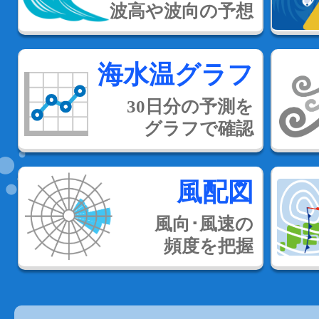
波高や波向の予想
海水温グラフ
30日分の予測を
グラフで確認
風配図
風向･風速の
頻度を把握