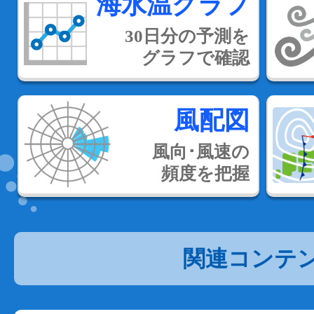
海水温グラフ
30日分の予測を
グラフで確認
風配図
風向･風速の
頻度を把握
関連コンテ