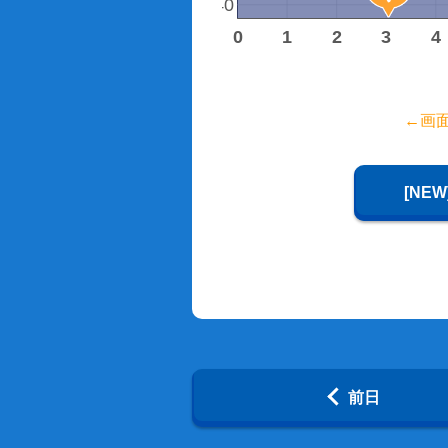
40
0
1
2
3
4
時間
←画
[NE
前日