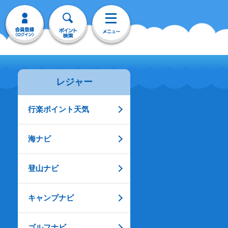
レジャー
行楽ポイント天気
海ナビ
登山ナビ
キャンプナビ
ゴルフナビ