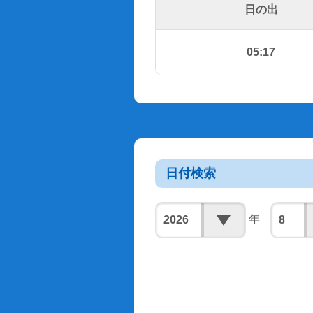
日の出
05:17
日付検索
年