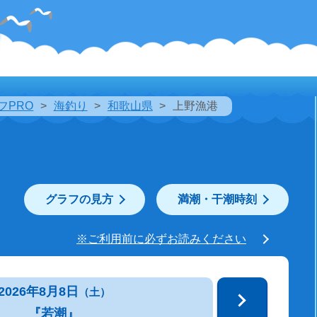
フPRO
海釣り
和歌山県
上野漁港
グラフの見方
満潮・干潮時刻
※ご利用前に必ずお読みください
2026年8月8日
（土）
『若潮』