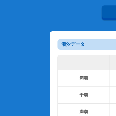
潮汐データ
満潮
干潮
満潮