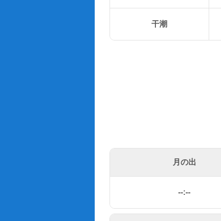
干潮
月の出
--:--