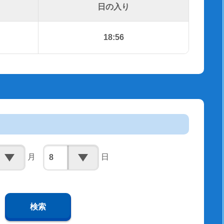
日の入り
18:56
月
日
検索