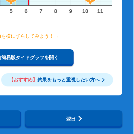
5
6
7
8
9
10
11
12
13
面を横にずらしてみよう！→
W]簡易版タイドグラフを開く
【おすすめ】
釣果をもっと重視したい方へ
翌日