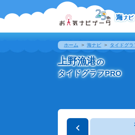
ホーム
海ナビ
タイドグラ
上野漁港
の
タイドグラフPRO