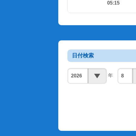
05:15
日付検索
年