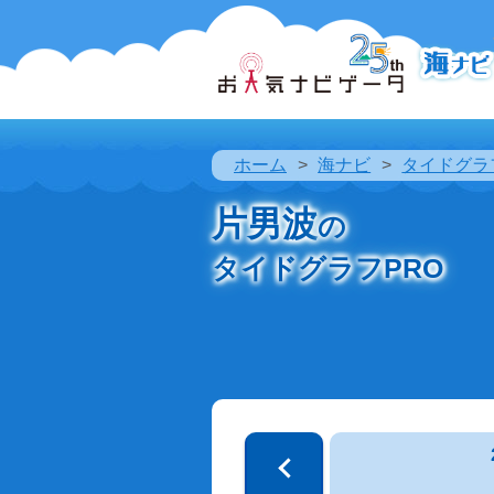
ホーム
海ナビ
タイドグラ
片男波
の
タイドグラフPRO