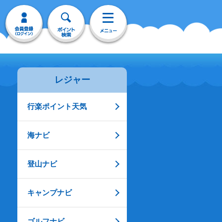
レジャー
行楽ポイント天気
海ナビ
登山ナビ
キャンプナビ
ゴルフナビ