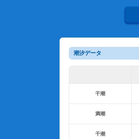
潮汐データ
干潮
満潮
干潮