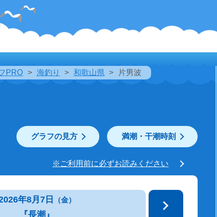
フPRO
海釣り
和歌山県
片男波
グラフの見方
満潮・干潮時刻
※ご利用前に必ずお読みください
2026年8月7日
（金）
『長潮』