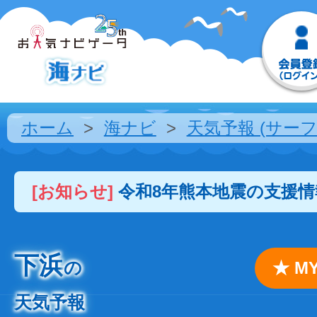
ホーム
海ナビ
天気予報 (サーフ
[お知らせ]
令和8年熊本地震の支援
下浜
の
★ 
天気予報