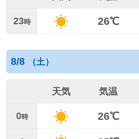
26℃
23
時
8/8
（土）
天気
気温
26℃
0
時