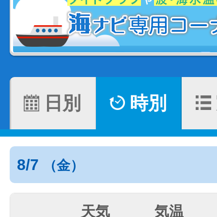
日別
時別
8/7
（金）
天気
気温