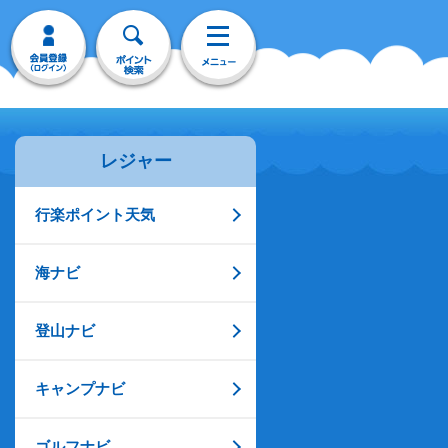
レジャー
行楽ポイント天気
海ナビ
登山ナビ
キャンプナビ
ゴルフナビ