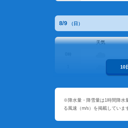
8/9
（日）
天気
0
時
1
1
※降水量・降雪量は1時間降水量
る風速（m/s）を掲載していま