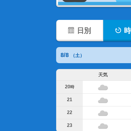
日別
時
8/8
（土）
天気
20
時
21
22
23