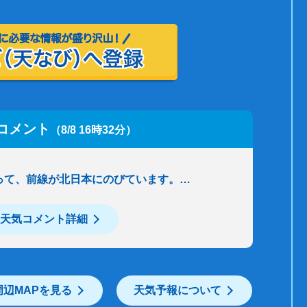
コメント
（8/8 16時32分）
って、前線が北日本にのびています。…
天気コメント詳細
周辺MAPを見る
天気予報について