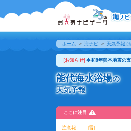
ホーム
海ナビ
天気予報 (
[お知らせ]
令和8年熊本地震の
能代海水浴場
の
天気予報
ここに注目
注意報
[雷]