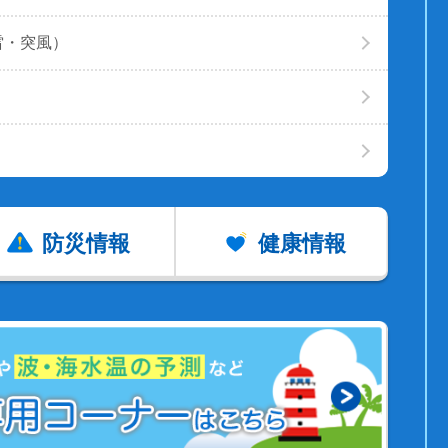
雷・突風）
防災情報
健康情報