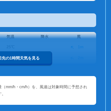
気温
降水
風
25℃
1m
25℃
2m
0日先の1時間天気を見る
（mm/h・cm/h）を、風速は対象時間に予想され
す。