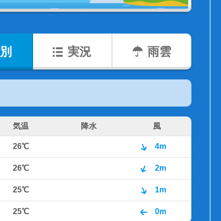
別
実況
雨雲
気温
降水
風
26℃
4m
26℃
2m
25℃
1m
25℃
0m