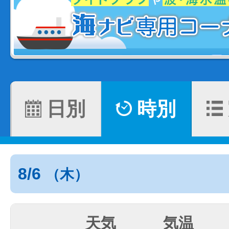
日別
時別
8/6
（木）
天気
気温