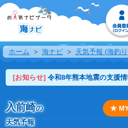
ホーム
海ナビ
天気予報 (海釣り
[お知らせ]
令和8年熊本地震の支援
入前崎
の
★ 
天気予報