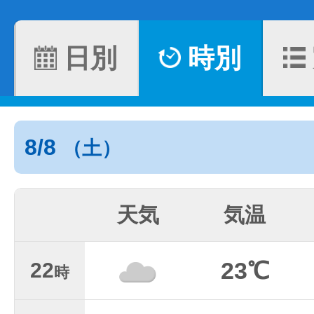
日別
時別
8/8
（土）
天気
気温
23℃
22
時