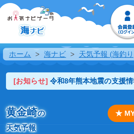
ホーム
海ナビ
天気予報 (海釣り
[お知らせ]
令和8年熊本地震の支援
黄金崎
の
★ 
天気予報