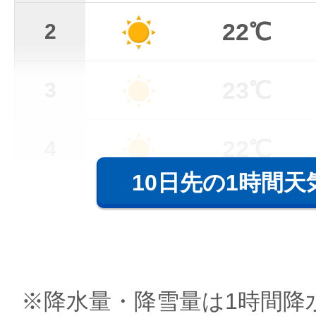
22℃
2
23℃
3
22℃
4
10日先の1時間天
※降水量・降雪量は1時間降水