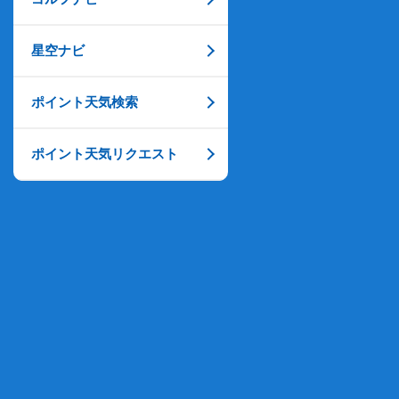
星空ナビ
ポイント天気検索
ポイント天気リクエスト