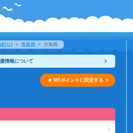
海釣り)
青森県
大魚島
支援情報について
★ MYポイントに設定する