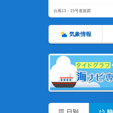
台風13・15号進路図
気象情報
日別
時