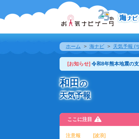
ホーム
海ナビ
天気予報 (
[お知らせ]
令和8年熊本地震の
和田
の
天気予報
ここに注目
注意報
[波浪]