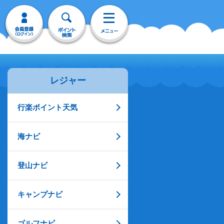
レジャー
行楽ポイント天気
海ナビ
登山ナビ
キャンプナビ
ゴルフナビ