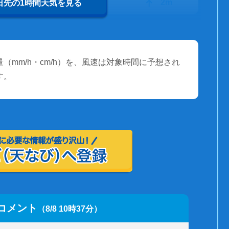
26℃
2m
0日先の1時間天気を見る
（mm/h・cm/h）を、風速は対象時間に予想され
す。
コメント
（8/8 10時37分）