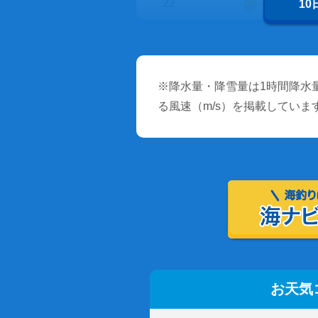
22
1
※降水量・降雪量は1時間降水量
る風速（m/s）を掲載していま
お天気