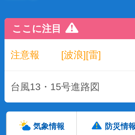
ここに注目
注意報
[波浪][雷]
台風13・15号進路図
気象情報
防災情