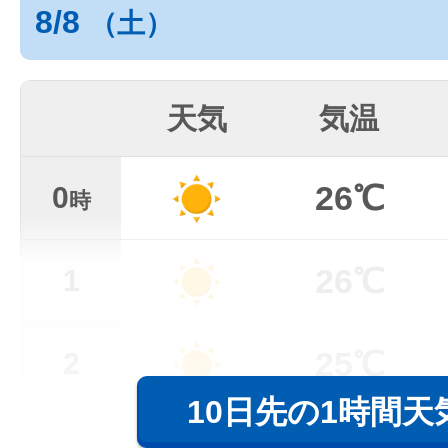
8/8
（土）
天気
気温
26℃
0
時
26℃
1
25℃
2
10日先の1時間天