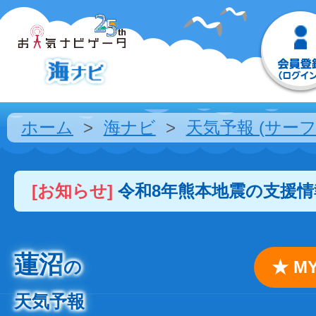
ホーム
海ナビ
天気予報 (サーフ
[お知らせ]
令和8年熊本地震の支援
蓮沼
の
★ 
天気予報