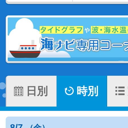
日別
時別
8/7
（金）