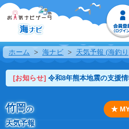
ホーム
海ナビ
天気予報 (海釣り
[お知らせ]
令和8年熊本地震の支援
竹岡
の
★ 
天気予報