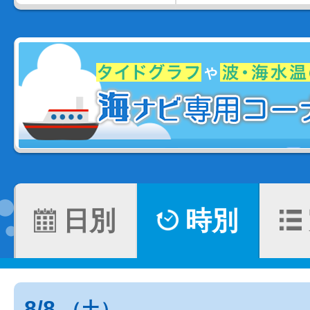
日別
時別
8/8
（土）