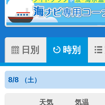
日別
時別
8/8
（土）
天気
気温