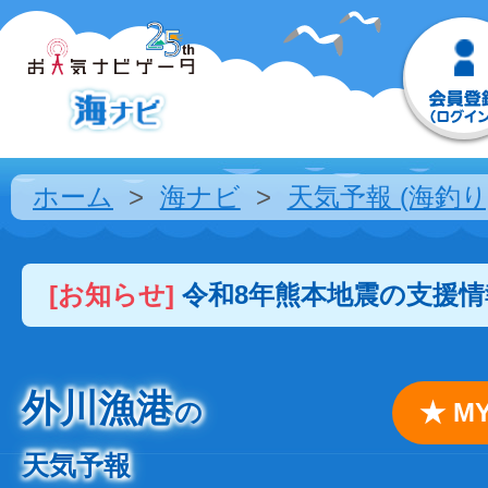
ホーム
海ナビ
天気予報 (海釣り
[お知らせ]
令和8年熊本地震の支援
外川漁港
の
★ 
天気予報