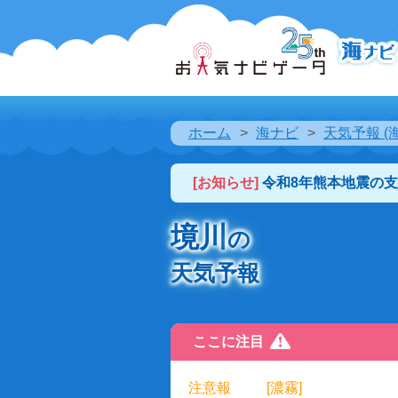
ホーム
海ナビ
天気予報 (
[お知らせ]
令和8年熊本地震の
境川
の
天気予報
ここに注目
注意報
[濃霧]