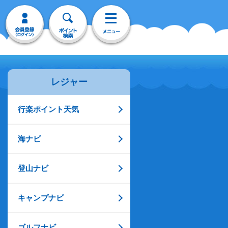
レジャー
行楽ポイント天気
海ナビ
登山ナビ
キャンプナビ
ゴルフナビ