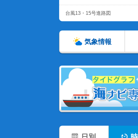
台風13・15号進路図
気象情報
日別
時