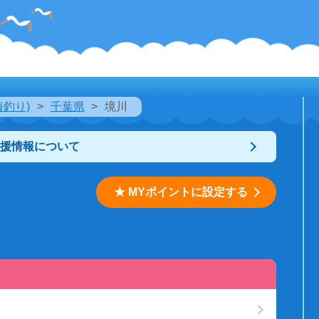
海釣り)
千葉県
境川
支援情報について
★ MYポイントに設定する