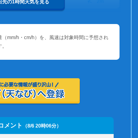
28℃
2m
0日先の1時間天気を見る
（mm/h・cm/h）を、風速は対象時間に予想され
す。
コメント
（8/6 20時06分）