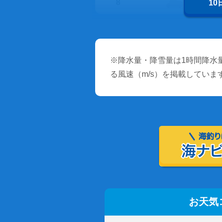
8
1
※降水量・降雪量は1時間降水量
る風速（m/s）を掲載していま
お天気