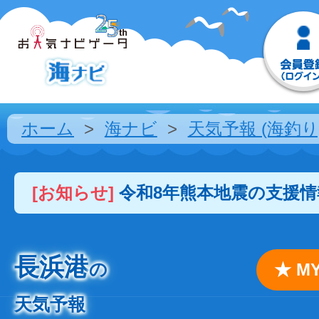
ホーム
海ナビ
天気予報 (海釣り
[お知らせ]
令和8年熊本地震の支援
長浜港
の
★ 
天気予報