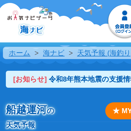
ホーム
海ナビ
天気予報 (海釣り
[お知らせ]
令和8年熊本地震の支援
船越運河
の
★ 
天気予報