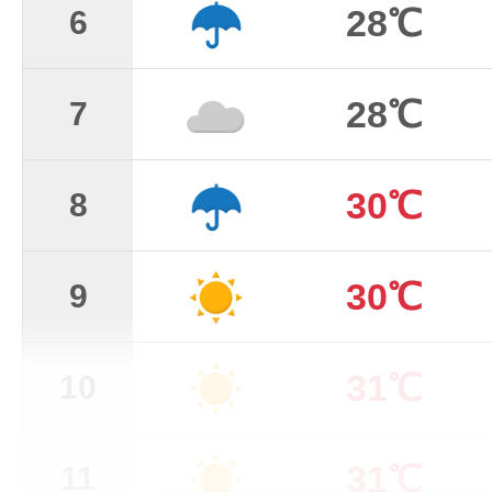
28℃
6
28℃
7
30℃
8
30℃
9
31℃
10
31℃
11