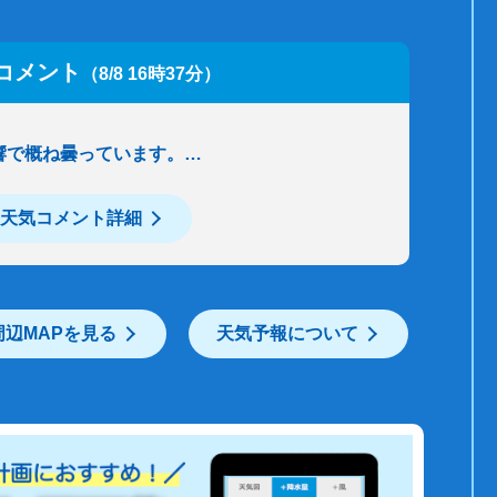
コメント
（8/8 16時37分）
響で概ね曇っています。…
天気コメント詳細
周辺MAPを見る
天気予報について