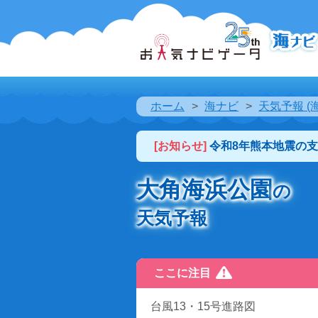
ホーム
海ナビ
天気予報 (
[お知らせ]
令和8年熊本地震の
大角海浜公園
の
天気予報
ここに注目
台風13・15号進路図