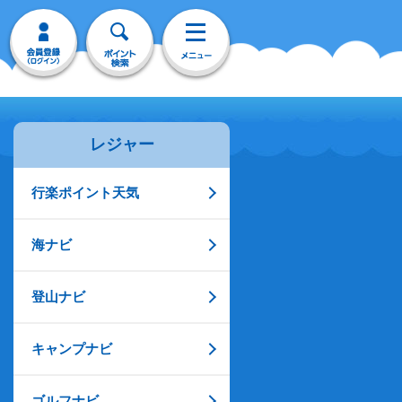
レジャー
行楽ポイント天気
海ナビ
登山ナビ
キャンプナビ
ゴルフナビ