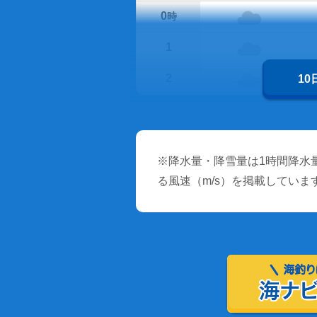
0
時
1
2
1
※降水量・降雪量は1時間降水量
る風速（m/s）を掲載していま