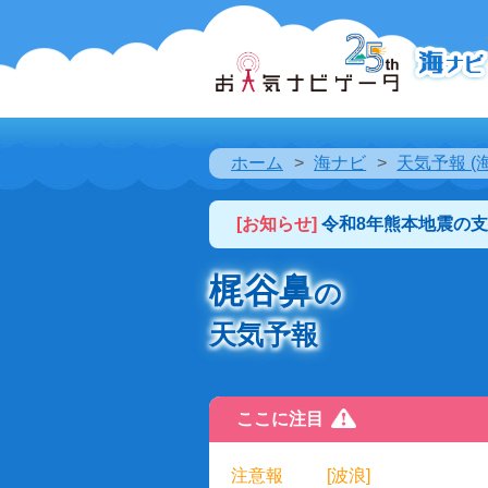
ホーム
海ナビ
天気予報 (
[お知らせ]
令和8年熊本地震の
梶谷鼻
の
天気予報
ここに注目
注意報
[波浪]