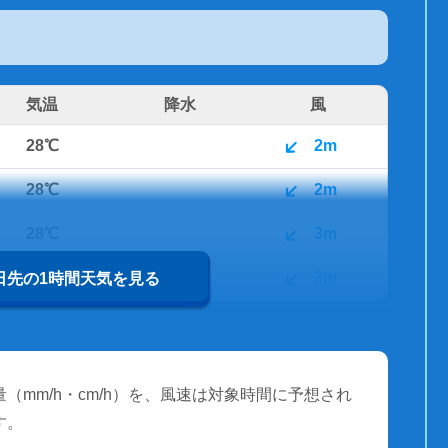
気温
降水
風
28℃
2m
28℃
2m
28℃
3m
27℃
3m
0日先の1時間天気を見る
（mm/h・cm/h）を、風速は対象時間に予想され
す。