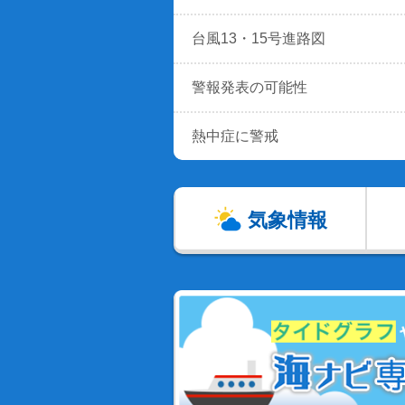
台風13・15号進路図
警報発表の可能性
熱中症に警戒
気象情報