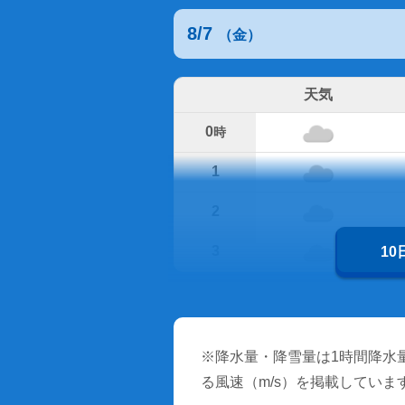
8/7
（金）
天気
0
時
1
2
3
1
※降水量・降雪量は1時間降水量
る風速（m/s）を掲載していま