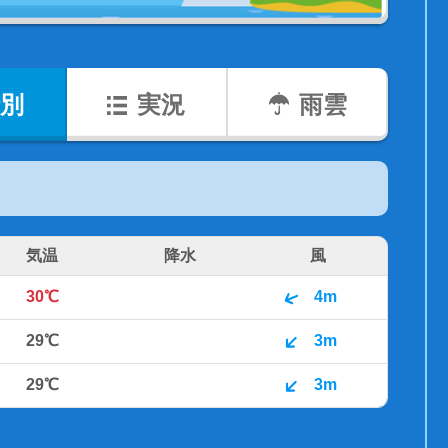
別
実況
雨雲
気温
降水
風
30℃
4m
29℃
3m
29℃
3m