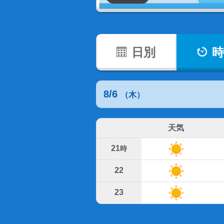
日別
時
8/6
（木）
天気
21
時
22
23