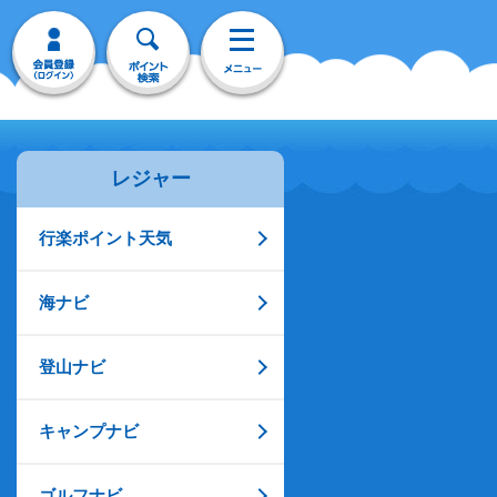
レジャー
行楽ポイント天気
海ナビ
登山ナビ
キャンプナビ
ゴルフナビ