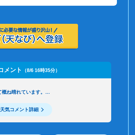
コメント
（8/6 16時35分）
て概ね晴れています。…
天気コメント詳細