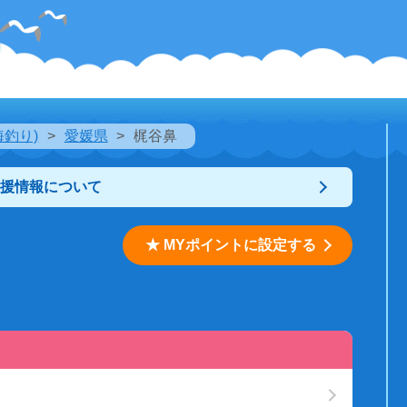
海釣り)
愛媛県
梶谷鼻
支援情報について
★ MYポイントに設定する