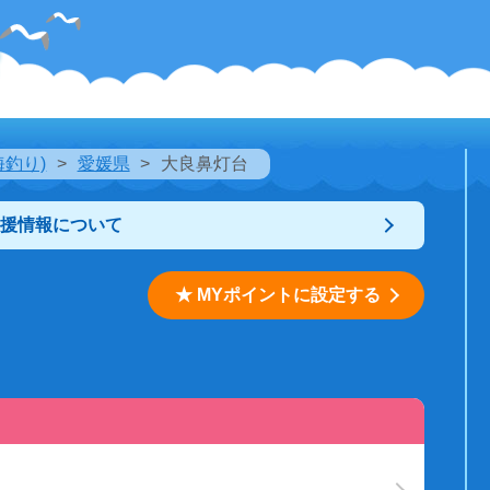
海釣り)
愛媛県
大良鼻灯台
支援情報について
★ MYポイントに設定する