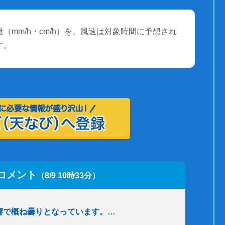
（mm/h・cm/h）を、風速は対象時間に予想され
す。
コメント
（8/9 10時33分）
響で概ね曇りとなっています。…