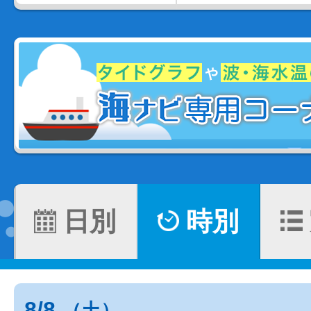
日別
時別
8/8
（土）