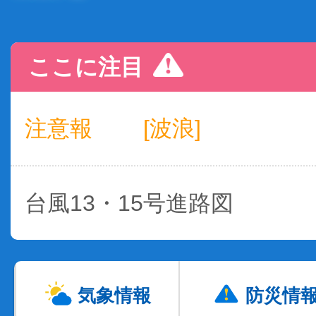
ここに注目
注意報
[波浪]
台風13・15号進路図
気象情報
防災情