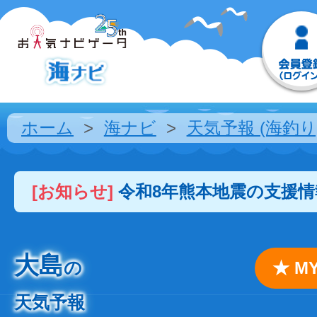
ホーム
海ナビ
天気予報 (海釣り
[お知らせ]
令和8年熊本地震の支援
大島
の
★ 
天気予報