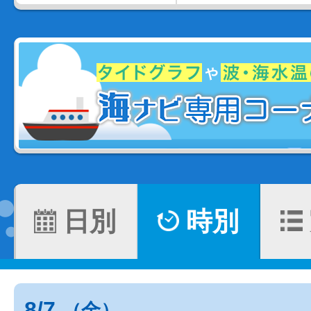
日別
時別
8/7
（金）