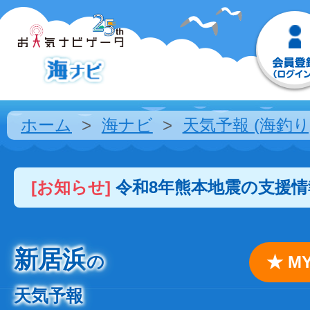
ホーム
海ナビ
天気予報 (海釣り
[お知らせ]
令和8年熊本地震の支援
新居浜
の
★ 
天気予報