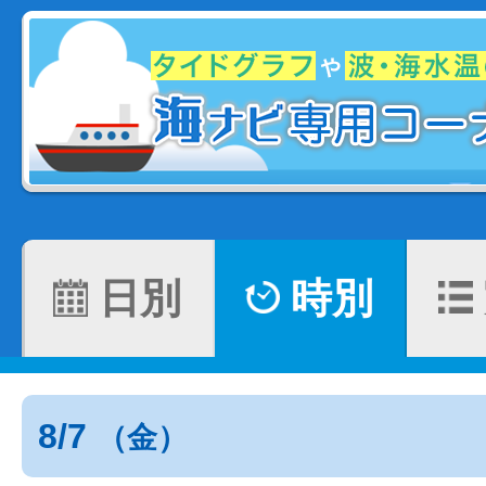
日別
時別
8/7
（金）