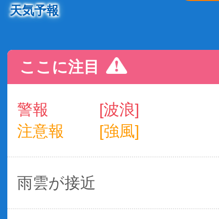
天気予報
ここに注目
警報
[波浪]
注意報
[強風]
雨雲が接近