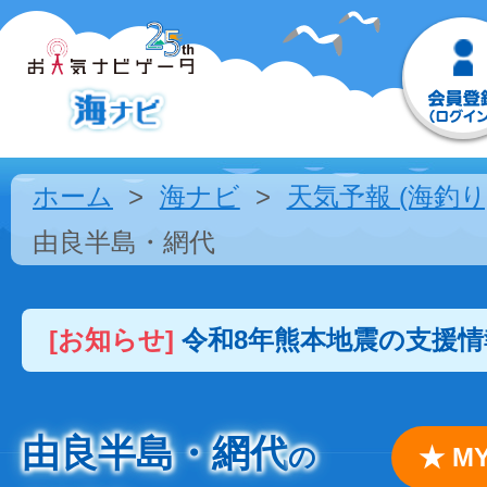
ホーム
海ナビ
天気予報 (海釣り
由良半島・網代
[お知らせ]
令和8年熊本地震の支援
由良半島・網代
の
★ 