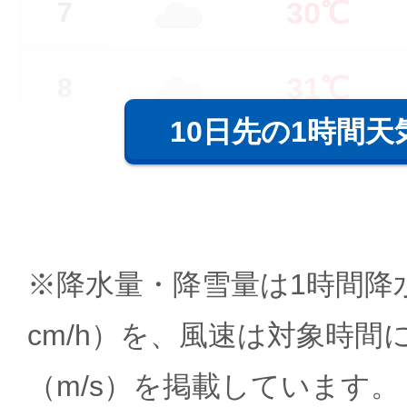
30℃
7
31℃
8
10日先の1時間天
※降水量・降雪量は1時間降水
cm/h）を、風速は対象時間
（m/s）を掲載しています。