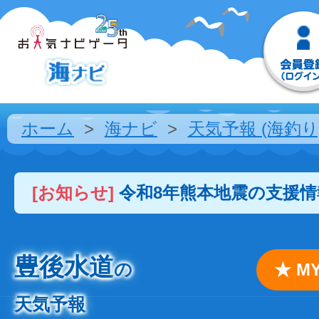
ホーム
海ナビ
天気予報 (海釣り
[お知らせ]
令和8年熊本地震の支援
豊後水道
の
★ 
天気予報