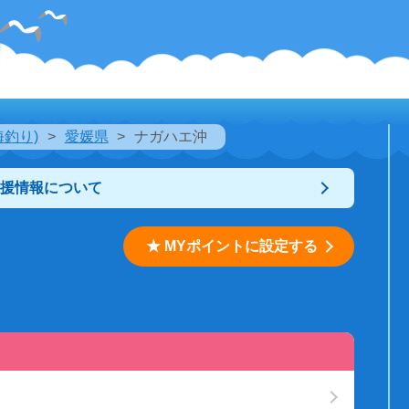
海釣り)
愛媛県
ナガハエ沖
支援情報について
★ MYポイントに設定する