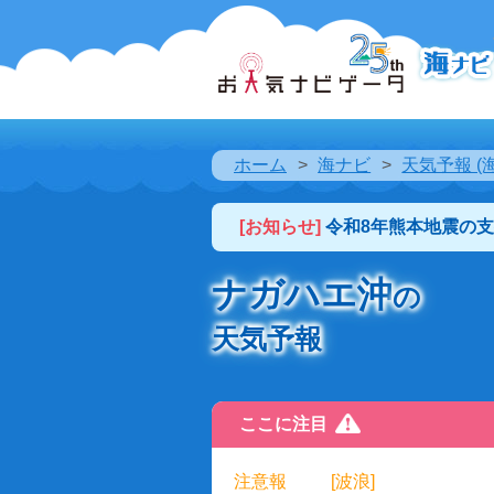
ホーム
海ナビ
天気予報 (
[お知らせ]
令和8年熊本地震の
ナガハエ沖
の
天気予報
ここに注目
注意報
[波浪]