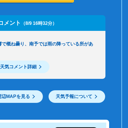
コメント
（8/9 16時32分）
響で概ね曇り、南予では雨の降っている所があ
天気コメント詳細
周辺MAPを見る
天気予報について