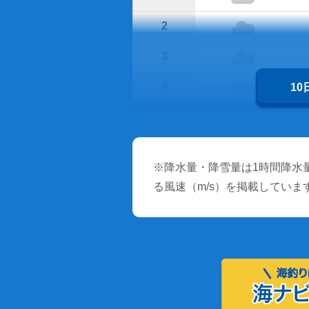
2
3
4
1
※降水量・降雪量は1時間降水量
る風速（m/s）を掲載していま