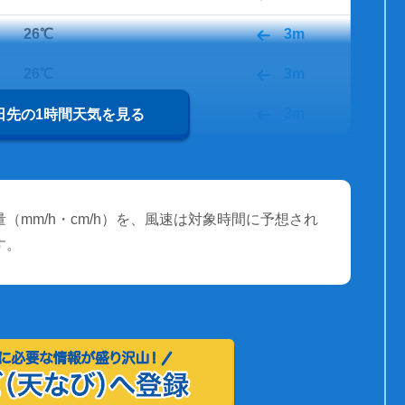
26℃
3m
26℃
3m
26℃
3m
0日先の1時間天気を見る
（mm/h・cm/h）を、風速は対象時間に予想され
す。