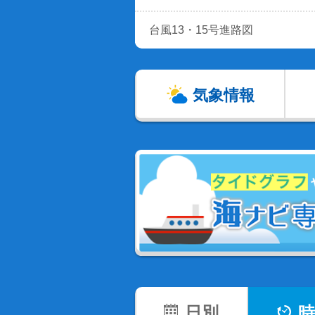
台風13・15号進路図
気象情報
日別
時