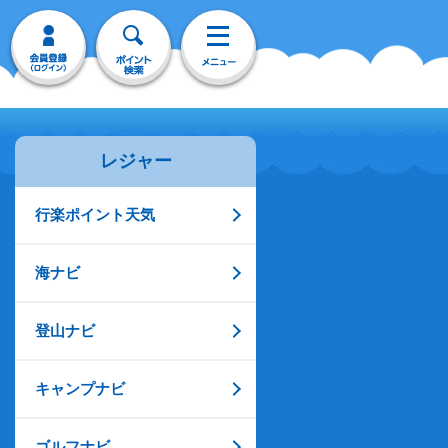
レジャー
行楽ポイント天気
海ナビ
登山ナビ
キャンプナビ
ゴルフナビ