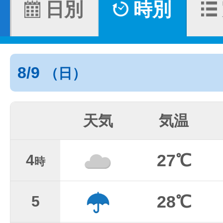
日別
時別
8/9
（日）
天気
気温
27℃
4
時
28℃
5