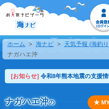
ホーム
海ナビ
天気予報 (海釣り
ナガハエ沖
[お知らせ]
令和8年熊本地震の支援
ナガハエ沖
の
★ 