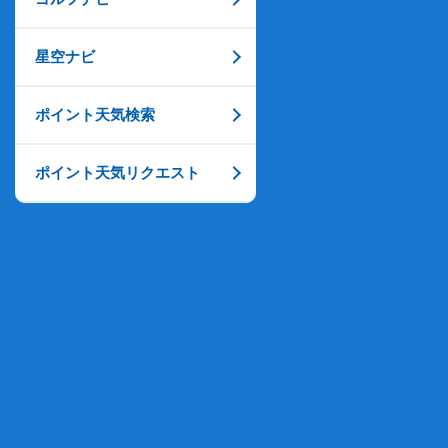
星空ナビ
ポイント天気検索
ポイント天気リクエスト