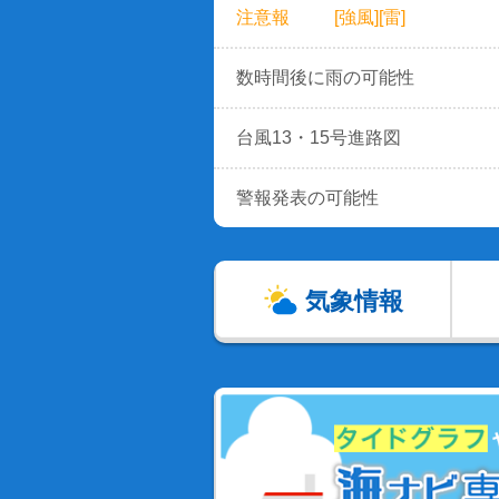
注意報
[強風][雷]
数時間後に雨の可能性
台風13・15号進路図
警報発表の可能性
気象情報