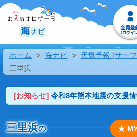
ホーム
海ナビ
天気予報 (サーフ
三里浜
[お知らせ]
令和8年熊本地震の支援
三里浜
の
★ 