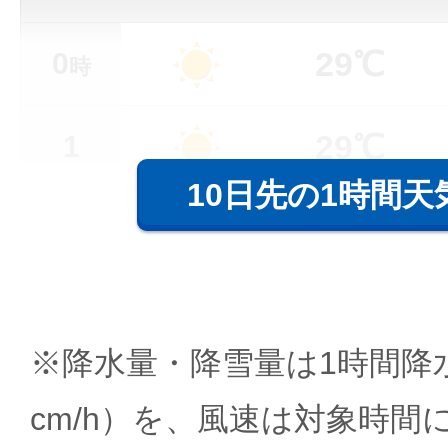
29℃
0
時
29℃
1
10日先の1時間天
※降水量・降雪量は1時間降水
cm/h）を、風速は対象時間