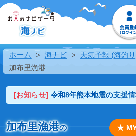
ホーム
海ナビ
天気予報 (海釣り
加布里漁港
[お知らせ]
令和8年熊本地震の支援
加布里漁港
の
★ 