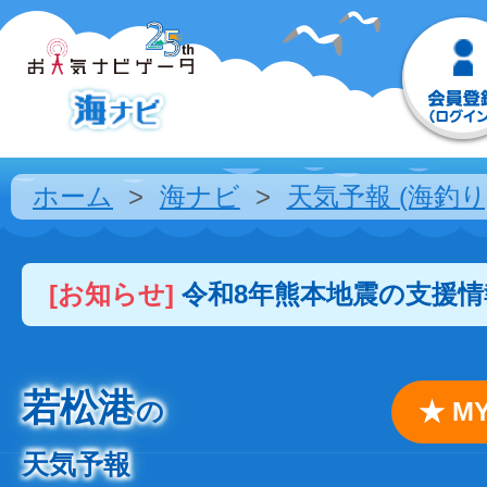
ホーム
海ナビ
天気予報 (海釣り
[お知らせ]
令和8年熊本地震の支援
若松港
の
★ 
天気予報