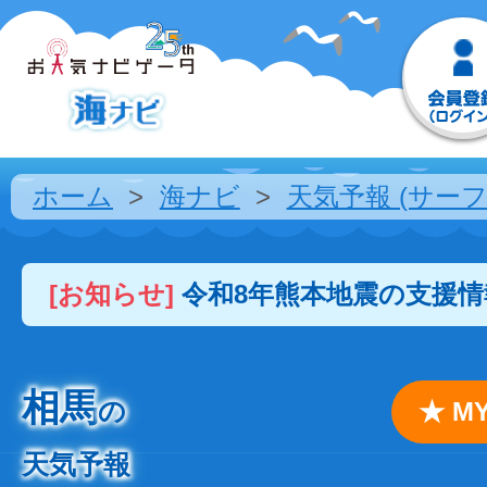
ホーム
海ナビ
天気予報 (サーフ
[お知らせ]
令和8年熊本地震の支援
相馬
の
★ 
天気予報