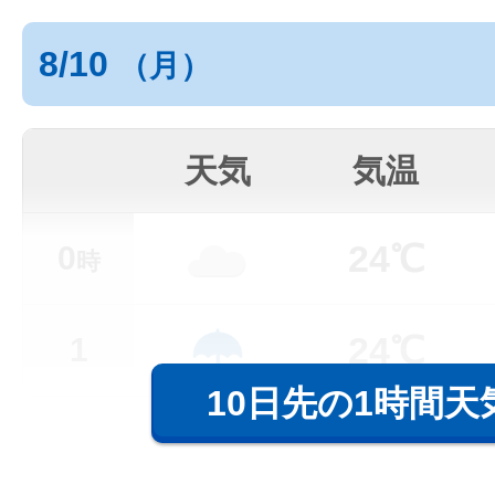
8/10
（月）
天気
気温
24℃
0
時
24℃
1
10日先の1時間天