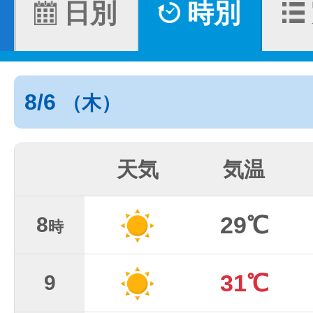
日別
時別
8/6
（木）
天気
気温
29℃
8
時
31℃
9