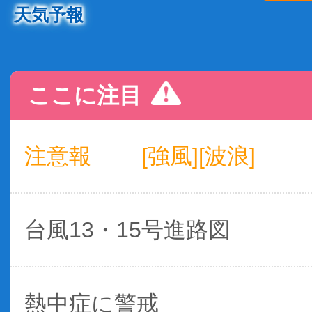
天気予報
ここに注目
注意報
[強風][波浪]
台風13・15号進路図
熱中症に警戒