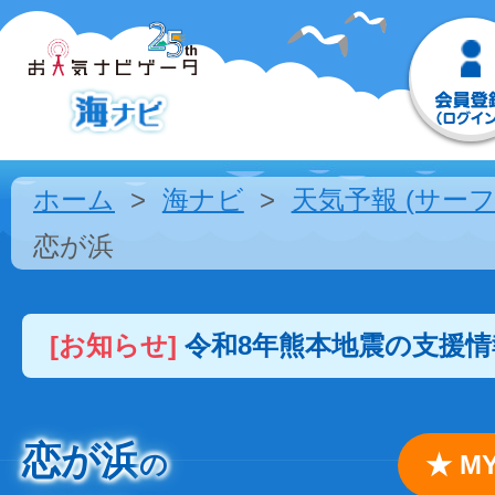
ホーム
海ナビ
天気予報 (サーフ
恋が浜
[お知らせ]
令和8年熊本地震の支援
恋が浜
の
★ 