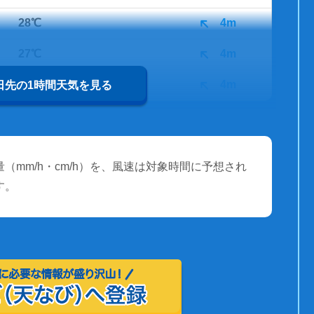
28℃
4m
27℃
4m
27℃
4m
0日先の1時間天気を見る
（mm/h・cm/h）を、風速は対象時間に予想され
す。