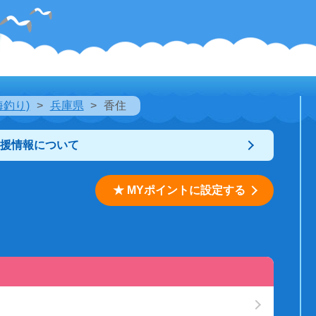
海釣り)
兵庫県
香住
支援情報について
★ MYポイントに設定する