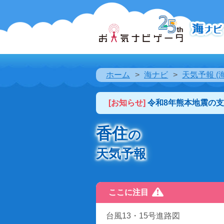
ホーム
海ナビ
天気予報 (
[お知らせ]
令和8年熊本地震の
香住
の
天気予報
ここに注目
台風13・15号進路図