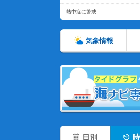
熱中症に警戒
気象情報
日別
時