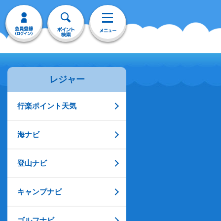
レジャー
行楽ポイント天気
海ナビ
登山ナビ
キャンプナビ
ゴルフナビ