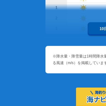
1
2
3
1
※降水量・降雪量は1時間降水量
る風速（m/s）を掲載していま