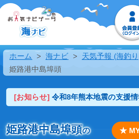
ホーム
海ナビ
天気予報 (海釣り
姫路港中島埠頭
[お知らせ]
令和8年熊本地震の支援
姫路港中島埠頭
の
★ 