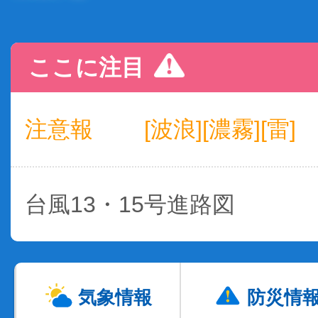
ここに注目
注意報
[波浪][濃霧][雷]
台風13・15号進路図
気象情報
防災情