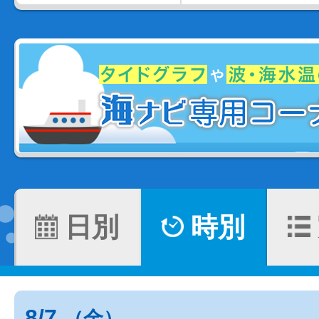
日別
時別
8/7
（金）