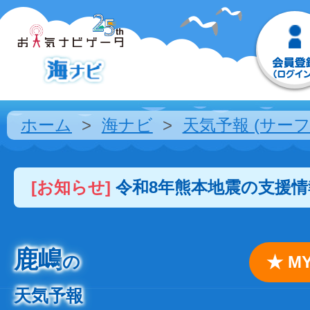
ホーム
海ナビ
天気予報 (サーフ
[お知らせ]
令和8年熊本地震の支援
鹿嶋
の
★ 
天気予報